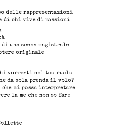
po delle rappresentazioni
e di chi vive di passioni
à
tà
 di una scena magistrale
otere originale
chi vorresti nel tuo ruolo
he da sola prenda il volo?
 che mi possa interpretare
ere la me che non so fare
Collette