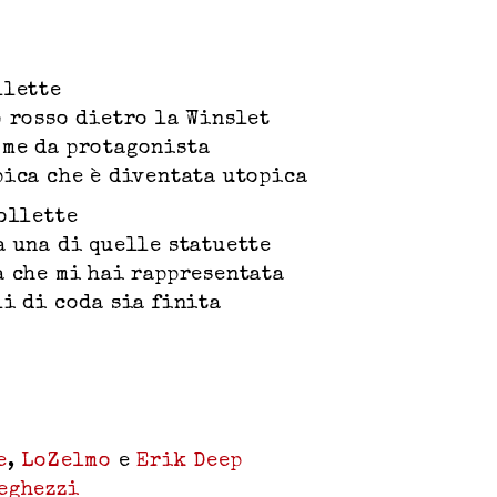
llette
o rosso dietro la Winslet
ome da protagonista
pica che è diventata utopica
Collette
a una di quelle statuette
a che mi hai rappresentata
li di coda sia finita
e
,
LoZelmo
e
Erik Deep
eghezzi