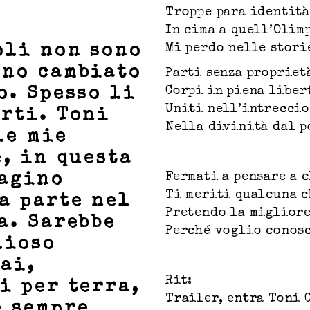
Troppe para identità
In cima a quell’Olim
Mi perdo nelle stori
oli non sono
nno cambiato
Parti senza propriet
Corpi in piena liber
o. Spesso li
Uniti nell’intreccio
rti. Toni
Nella divinità dal p
le mie
e, in questa
Fermati a pensare a 
magino
Ti meriti qualcuna c
a parte nel
Pretendo la migliore
a. Sarebbe
Perché voglio conosc
lioso
dai,
Rit:
i per terra,
Trailer, entra Toni 
e sempre