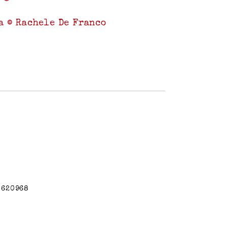
o
a © Rachele De Franco
80620968