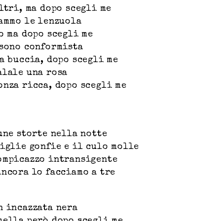
ltri, ma dopo scegli me
iammo le lenzuola
o ma dopo scegli me
 sono conformista
za buccia, dopo scegli me
alale una rosa
onza ricca, dopo scegli me
une storte nella notte
viglie gonfie e il culo molle
ompicazzo intransigente
ancora lo facciamo a tre
n incazzata nera