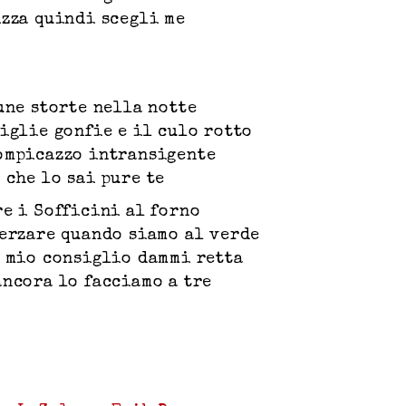
izza quindi scegli me
une storte nella notte
viglie gonfie e il culo rotto
ompicazzo intransigente
 che lo sai pure te
re i Sofficini al forno
herzare quando siamo al verde
l mio consiglio dammi retta
ancora lo facciamo a tre