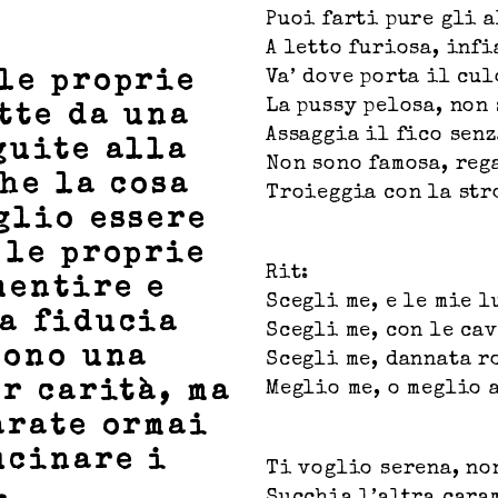
Puoi farti pure gli a
A letto furiosa, inf
Va’ dove porta il cul
le proprie
La pussy pelosa, non
itte da una
Assaggia il fico sen
guite alla
Non sono famosa, reg
che la cosa
Troieggia con la str
glio essere
 le proprie
Rit:
mentire e
Scegli me, e le mie l
a fiducia
Scegli me, con le ca
sono una
Scegli me, dannata r
er carità, ma
Meglio me, o meglio 
arate ormai
ucinare i
Ti voglio serena, no
.