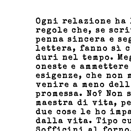
Ogni relazione ha 
regole che, se scr
penna sincera e se
lettera, fanno sì 
duri nel tempo. Me
oneste e ammettere
esigenze, che non 
venire a meno dell
promessa. No? Non 
maestra di vita, p
due cose le ho imp
dalla vita. Tipo c
Sofficini al forno