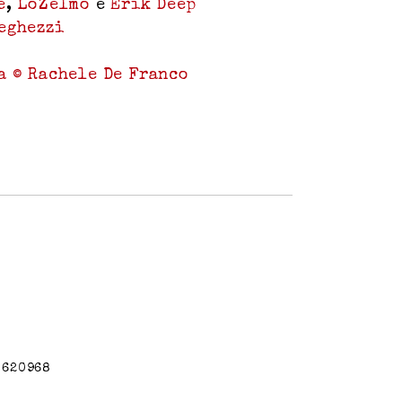
e
,
LoZelmo
e
Erik Deep
eghezzi
o
a © Rachele De Franco
80620968