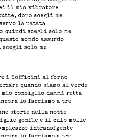
mella però dopo scegli me
sei il mio vibratore
tutte, dopo scegli me
servo la patata
o quindi scegli solo me
 questo mondo assurdo
u scegli solo me
re i Sofficini al forno
herzare quando siamo al verde
l mio consiglio dammi retta
ancora lo facciamo a tre
une storte nella notte
viglie gonfie e il culo molle
ompicazzo intransigente
ancora lo facciamo a tre